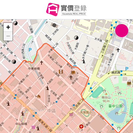
+
+
−
−